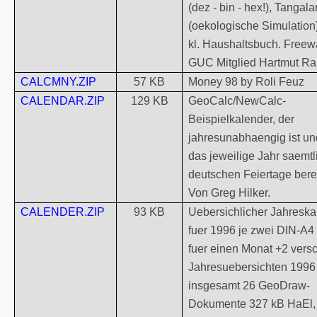
(dez - bin - hex!), Tangal
(oekologische Simulation
kl. Haushaltsbuch. Freew
GUC Mitglied Hartmut R
CALCMNY.ZIP
57 KB
Money 98 by Roli Feuz
CALENDAR.ZIP
129 KB
GeoCalc/NewCalc-
Beispielkalender, der
jahresunabhaengig ist und
das jeweilige Jahr saemtl
deutschen Feiertage bere
Von Greg Hilker.
CALENDER.ZIP
93 KB
Uebersichlicher Jahreska
fuer 1996 je zwei DIN-A4 
fuer einen Monat +2 ver
Jahresuebersichten 1996
insgesamt 26 GeoDraw-
Dokumente 327 kB HaEl,