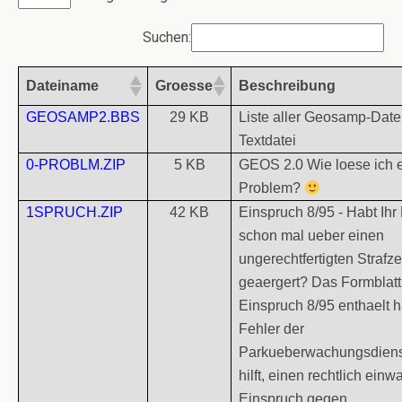
Suchen:
Dateiname
Groesse
Beschreibung
GEOSAMP2.BBS
29 KB
Liste aller Geosamp-Date
Textdatei
0-PROBLM.ZIP
5 KB
GEOS 2.0 Wie loese ich 
Problem?
1SPRUCH.ZIP
42 KB
Einspruch 8/95 - Habt Ihr
schon mal ueber einen
ungerechtfertigten Strafze
geaergert? Das Formblatt
Einspruch 8/95 enthaelt 
Fehler der
Parkueberwachungsdiens
hilft, einen rechtlich einw
Einspruch gegen