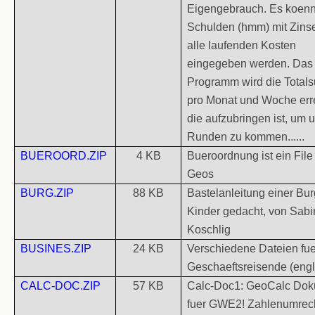
Eigengebrauch. Es koen
Schulden (hmm) mit Zins
alle laufenden Kosten
eingegeben werden. Das
Programm wird die Tota
pro Monat und Woche err
die aufzubringen ist, um 
Runden zu kommen......
BUEROORD.ZIP
4 KB
Bueroordnung ist ein File
Geos
BURG.ZIP
88 KB
Bastelanleitung einer Burg
Kinder gedacht, von Sabi
Koschlig
BUSINES.ZIP
24 KB
Verschiedene Dateien fue
Geschaeftsreisende (engl
CALC-DOC.ZIP
57 KB
Calc-Doc1: GeoCalc Do
fuer GWE2! Zahlenumre