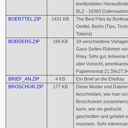
komfortablen Herausfind
BLZ - 16383 Datensaetze
BOERTTEL.ZIP
1431 KB
The Best Files by Burkha
Oerttel, Berlin (Tips, Trick
Tokens)
BORDERS.ZIP
188 KB
19 verschiedene Vorlagen
Ganz-Seiten-Rahmen von
Riley. Sehr gut, teilweise 
aber Vorsicht, amerikani
Papiervormat 21,59x27,9
BRIEF_AN.ZIP
4 KB
Ein Brief an die Ehefrau
BROSCHUR.ZIP
177 KB
Diese Muster und Dateie
beschreiben, wie man sic
Broschueren zusammenst
kann, wie sie gedruckt,
geschnitten und gefaltet
muessen. Sehr interessa