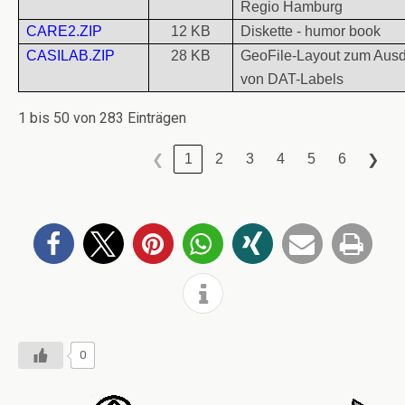
Regio Hamburg
CARE2.ZIP
12 KB
Diskette - humor book
CASILAB.ZIP
28 KB
GeoFile-Layout zum Aus
von DAT-Labels
1 bis 50 von 283 Einträgen
1
2
3
4
5
6
❮
❯
0