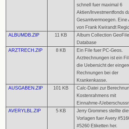
schnell fuer maximal 6
Aktien/Investmentfonds d
Gesamtvermoegen. Eine A
von Frank Kwirandt Regio
ALBUMDB.ZIP
11 KB
Album Collection GeoFil
Database
ARZTRECH.ZIP
8 KB
Ein File fuer PC-Geos.
Arztrechnungen ist ein Fil
die Uebersicht der einger
Rechnungen bei der
Krankenkasse.
AUSGABEN.ZIP
101 KB
Calc-Datei zur Berechnu
Kostenrahmens mit
Einnahme-/Ueberschuss
AVERYLBL.ZIP
5 KB
Jerry Grommes stellte di
Vorlagen fuer Avery #516
#5260 Etiketten her.