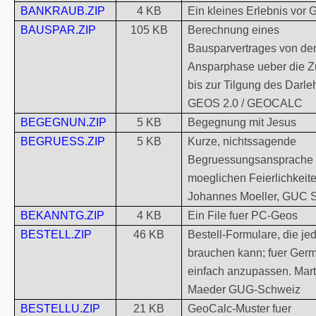
BANKRAUB.ZIP
4 KB
Ein kleines Erlebnis vor G
BAUSPAR.ZIP
105 KB
Berechnung eines
Bausparvertrages von de
Ansparphase ueber die Z
bis zur Tilgung des Darle
GEOS 2.0 / GEOCALC
BEGEGNUN.ZIP
5 KB
Begegnung mit Jesus
BEGRUESS.ZIP
5 KB
Kurze, nichtssagende
Begruessungsansprache fu
moeglichen Feierlichkeite
Johannes Moeller, GUC 
BEKANNTG.ZIP
4 KB
Ein File fuer PC-Geos
BESTELL.ZIP
46 KB
Bestell-Formulare, die je
brauchen kann; fuer Ger
einfach anzupassen. Mar
Maeder GUG-Schweiz
BESTELLU.ZIP
21 KB
GeoCalc-Muster fuer