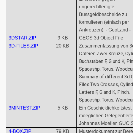
ungerechtfertigte
Bussgeldbescheide zu
formulieren (einfach per
Ankreuzen). - GeoLand -
3DSTAR.ZIP
9 KB
GEOS 3d Object File
3D-FILES.ZIP
20 KB
Zusammenfassung von 3d
Zwei Kreuze, Cyli
Dateien.
Buchstaben F, G und K, Pin
Spaceshp, Torus, Woodcur
Summary of different 3d 
Files.Two Crosses, Cylind
Letters F, G and K, Pinch,
Spaceshp, Torus, Woodcur
3MINTEST.ZIP
5 KB
Ein Geschicklichkeitstest f
moeglichen Gelegenheite
Johannes Moeller, GUC 
4-BOX.ZIP
79 KB
Musterdokument zur Ber