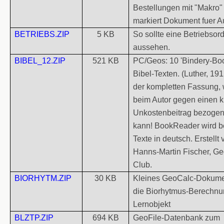
Bestellungen mit "Makro" (
markiert Dokument fuer A
BETRIEBS.ZIP
5 KB
So sollte eine Betriebso
aussehen.
BIBEL_12.ZIP
521 KB
PC/Geos: 10 'Bindery-Boo
Bibel-Texten. (Luther, 1
der kompletten Fassung,
beim Autor gegen einen k
Unkostenbeitrag bezoge
kann! BookReader wird be
Texte in deutsch. Erstellt 
Hanns-Martin Fischer, G
Club.
BIORHYTM.ZIP
30 KB
Kleines GeoCalc-Dokumen
die Biorhytmus-Berechnu
Lernobjekt
BLZTP.ZIP
694 KB
GeoFile-Datenbank zum