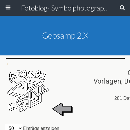
Fotoblog- Symbolphotographie
Geosamp 2.x
*
Vorlagen, B
281 Da
Einträge anzeigen