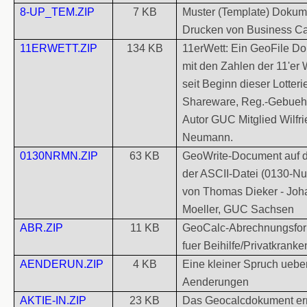
8-UP_TEM.ZIP
7 KB
Muster (Template) Doku
Drucken von Business C
11ERWETT.ZIP
134 KB
11erWett: Ein GeoFile D
mit den Zahlen der 11'er 
seit Beginn dieser Lotteri
Shareware, Reg.-Gebueh
Autor GUC Mitglied Wilfri
Neumann.
0130NRMN.ZIP
63 KB
GeoWrite-Document auf d
der ASCII-Datei (0130-N
von Thomas Dieker - Jo
Moeller, GUC Sachsen
ABR.ZIP
11 KB
GeoCalc-Abrechnungsfor
fuer Beihilfe/Privatkrank
AENDERUN.ZIP
4 KB
Eine kleiner Spruch uebe
Aenderungen
AKTIE-IN.ZIP
23 KB
Das Geocalcdokument erm