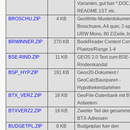
Varianten, gut fuer *.DOC
README.1ST etc.
BROSCHU.ZIP
4 KB
GeoWrite-Musterdokumen
Broschuere, A4 quer, 2-sp
URW Mono, 80 Z/Zeile, by
BRWINNER.ZIP
270 KB
BookReader Content Cont
Plaetze/Range 1-4
BSE-RIND.ZIP
11 KB
GEOS 2.0 Text zum BSE-
Rinderskandal
BSP_HYP.ZIP
191 KB
Geos20-Dokument /
GeoCalcBausparen -
Hypothekendarlehen
BTX_VERZ.ZIP
16 KB
GeoFile-Datenbank mit 
Anbietern
BTXVERZ2.ZIP
18 KB
Zweiter Teil der gesamme
BTX-Adressen
BUDGETPL.ZIP
8 KB
Budgetplan fuer den