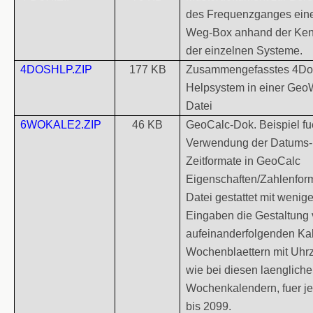
des Frequenzganges eine
Weg-Box anhand der Ken
der einzelnen Systeme.
4DOSHLP.ZIP
177 KB
Zusammengefasstes 4Do
Helpsystem in einer GeoW
Datei
6WOKALE2.ZIP
46 KB
GeoCalc-Dok. Beispiel fu
Verwendung der Datums-
Zeitformate in GeoCalc
Eigenschaften/Zahlenform
Datei gestattet mit wenig
Eingaben die Gestaltung 
aufeinanderfolgenden Ka
Wochenblaettern mit Uhrz
wie bei diesen laenglich
Wochenkalendern, fuer j
bis 2099.