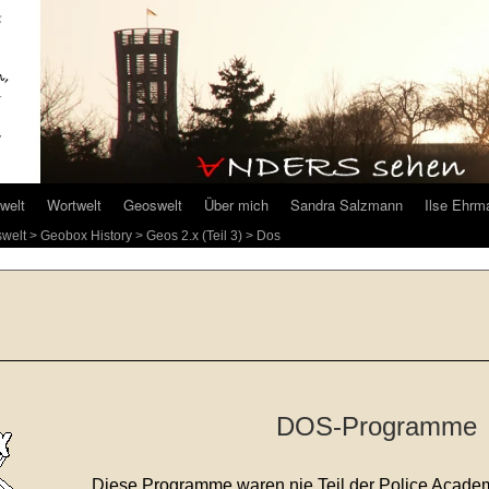
welt
Wortwelt
Geoswelt
Über mich
Sandra Salzmann
Ilse Ehrm
welt
>
Geobox History
>
Geos 2.x (Teil 3)
> Dos
*
DOS-Programme
Diese Programme waren nie Teil der Police Acade