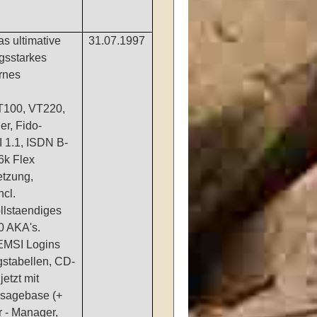
s ultimative
31.07.1997
gsstarkes
rnes
T100, VT220,
er, Fido-
I 1.1, ISDN B-
6k Flex
etzung,
cl.
llstaendiges
00 AKA's.
IEMSI Logins
gstabellen, CD-
etzt mit
ssagebase (+
r - Manager,