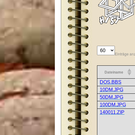
Einträge an
Dateiname
DOS.BBS
10DM.JPG
50DM.JPG
100DM.JPG
140011.ZIP