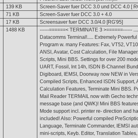
139 KB
Screen-Saver fuer DCC 3.0 und DCC 4.0 [ R
71 KB
Screen-Saver fuer DCC 3.0 + 4.0
17 KB
Screensaver fuer DCC 3.0/4.0 [RG'95]
1488 KB
------======< TERMINATE 3 >======------ ...
Datacomms Terminal!..... Extremely Powerful
Program w. many Features: Fax, VT52, VT10
ANSI, Avatar, Cost Calculation, File Manager
Scripts, Mini BBS. Settings for over 200 mod
UART, Fossil, Int 14h, ISDN B-Channel Bund
Digiboard, IEMSI, Doorway now
NEW in Vers
Compiled Scripts, Enhanced ISDN Support, A
Calculation Features, Terminate Mini BBS. P
Mail Reader TERMAIL now with Gecho techn
message base (and QWK)! Mini BBS featur
Mode support incl. printer re- direction and 
included! Also: Powerful compiled PreScripti
Language, Terminate Commander, IEMSI aut
mini-scripts, Keyb. Editor, Translation Tables