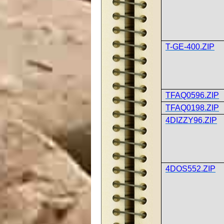
T-GE-400.ZIP
TFAQ0596.ZIP
TFAQ0198.ZIP
4DIZZY96.ZIP
4DOS552.ZIP