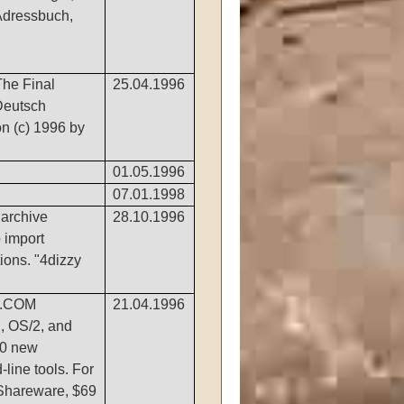
Adressbuch,
he Final
25.04.1996
Deutsch
n (c) 1996 by
01.05.1996
07.01.1998
 archive
28.10.1996
 import
tions. "4dizzy
D.COM
21.04.1996
 OS/2, and
50 new
ine tools. For
 Shareware, $69