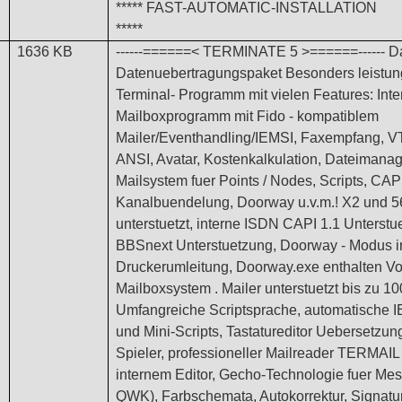
***** FAST-AUTOMATIC-INSTALLATION
*****
1636 KB
------======< TERMINATE 5 >======------ Da
Datenuebertragungspaket Besonders leistun
Terminal- Programm mit vielen Features: Inte
Mailboxprogramm mit Fido - kompatiblem
Mailer/Eventhandling/IEMSI, Faxempfang, V
ANSI, Avatar, Kostenkalkulation, Dateimanag
Mailsystem fuer Points / Nodes, Scripts, CAP
Kanalbuendelung, Doorway u.v.m.!
X2 und 5
unterstuetzt, interne ISDN CAPI 1.1 Unterstu
BBSnext Unterstuetzung, Doorway - Modus in
Druckerumleitung, Doorway.exe enthalten Vo
Mailboxsystem . Mailer unterstuetzt bis zu 1
Umfangreiche Scriptsprache, automatische 
und Mini-Scripts, Tastatureditor Uebersetzun
Spieler, professioneller Mailreader TERMAIL j
internem Editor, Gecho-Technologie fuer Me
QWK), Farbschemata, Autokorrektur, Signatu