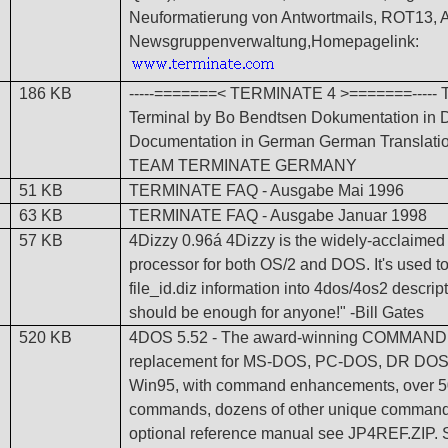
Neuformatierung von Antwortmails, ROT13, 
Newsgruppenverwaltung,
Homepagelink:
186 KB
-----=======< TERMINATE 4 >=======----- T
Terminal by Bo Bendtsen Dokumentation in 
Documentation in German German Translatio
TEAM TERMINATE GERMANY
51 KB
TERMINATE FAQ - Ausgabe Mai 1996
63 KB
TERMINATE FAQ - Ausgabe Januar 1998
57 KB
4Dizzy 0.96á 4Dizzy is the widely-acclaimed
processor for both OS/2 and DOS. It's used to
file_id.diz information into 4dos/4os2 descrip
should be enough for anyone!" -Bill Gates
520 KB
4DOS 5.52
- The award-winning COMMAN
replacement for MS-DOS, PC-DOS, DR DOS,
Win95, with command enhancements, over 
commands, dozens of other unique command-l
optional reference manual see JP4REF.ZIP.