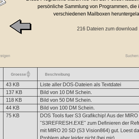
persönliche Sammlung von Programmen, die ic
verschiedenen Mailboxen heruntergela
216 Dateien zum download
zeigen
Suchen
Groesse
Beschreibung
43 KB
Liste aller DOS-Dateien als Textdatei
137 KB
Bild von 10 DM Schein.
118 KB
Bild von 50 DM Schein.
44 KB
Bild von 100 DM Schein.
75 KB
DOS Tools fuer S3 Grafikchip! Aus der MIRO 
"S3REFRESH.EXE" zum Definieren der Refre
mit MIRO 20 SD (S3 Vision864) gut. Loest d
Problem aber leider nicht (bei mir)...