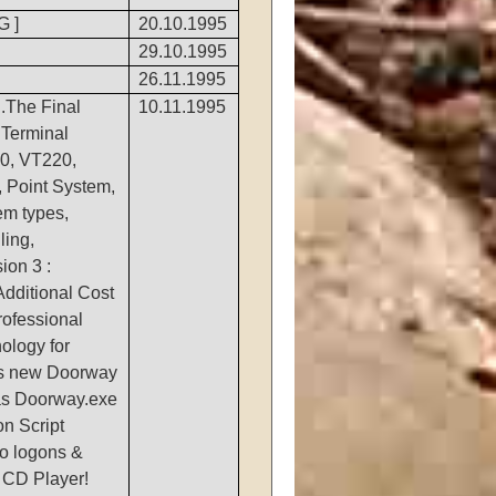
G ]
20.10.1995
29.10.1995
26.11.1995
..The Final
10.11.1995
 Terminal
0, VT220,
, Point System,
em types,
ling,
ion 3 :
dditional Cost
rofessional
ology for
es new Doorway
has Doorway.exe
on Script
o logons &
, CD Player!