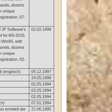
ands, dozens
er unique
gistration. 07-
 JP Software's
02.02.1998
 for MS-DOS,
 Win95, with
ands, dozens
er unique
gistration. 02-
b (englisch)
05.12.1997
24.05.1998
02.05.1994
02.05.1994
02.05.1994
ch)
07.01.1994
 ermittelt die
21.06.1995