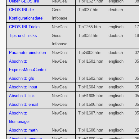
Ueber GEOS.INI
NewDeal
TipH1627.htm
englisch
08
GEOS.INI die
Geos-
TipI037.htm
deutsch
Konfigurationsdatei
Infobase
GEOS.INI Tricks
NewDeal
TipT265.htm
englisch
17
Tips und Tricks
Geos-
TipI038.htm
deutsch
18
Infobase
Parameter einstellen
NewDeal
TipG003.htm
deutsch
02
Abschnitt:
NewDeal
TipH1601.htm
englisch
05
ExpressMenuControl
Abschnitt: gfs
NewDeal
TipH1602.htm
englisch
05
Abschnitt: input
NewDeal
TipH1604.htm
englisch
05
Abschnitt: link
NewDeal
TipH1605.htm
englisch
05
Abschnitt: email
NewDeal
TipH1606.htm
englisch
05
Abschnitt:
NewDeal
TipH1607.htm
englisch
05
filemanager
Abschnitt: math
NewDeal
TipH1608.htm
englisch
05
Abschnitt: modem
NewDeal
TipH1609.htm
englisch
05