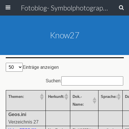
Fotoblog- Symbolphotographie
Know27
Einträge anzeigen
Suchen:
Themen:
Herkunft:
Dok.-
Sprache:
D
Name:
Geos.ini
Verzeichnis 27