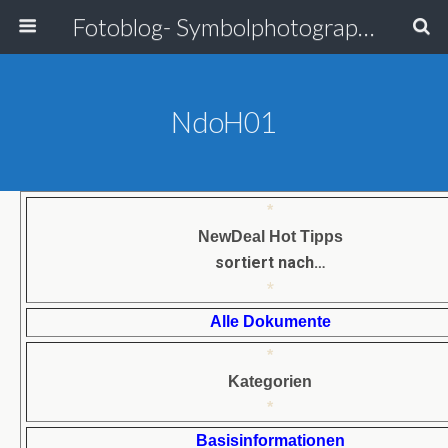
Fotoblog- Symbolphotographie
NdoH01
*
NewDeal Hot Tipps
sortiert nach…
*
Alle Dokumente
*
Kategorien
*
Basisinformationen