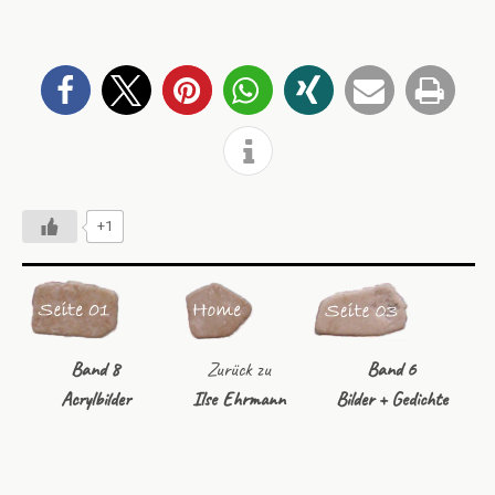
+1
Band 8
Zurück zu
Band 6
Acrylbilder
Ilse Ehrmann
Bilder + Gedichte