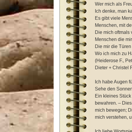
Wer mich als Fre
Ich denke, man ka
Es gibt viele Men
Menschen, mit de
Die mich oftmals 
Menschen die mir
Die mir die Türen
Wo ich mich zu Hau
(Heiderose F., Pet
Dieter + Christel
Ich habe Augen fü
Sehe den Sonnenu
Ein kleines Stück
bewahren. – Diese
mich bewegen; Ding
mich verstehen, 
Ich liebe Wortspi