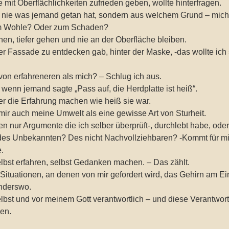
e mit Oberflächlichkeiten zufrieden geben, wollte hinterfragen.
e nie was jemand getan hat, sondern aus welchem Grund – mich i
um Wohle? Oder zum Schaden?
chen, tiefer gehen und nie an der Oberfläche bleiben.
er Fassade zu entdecken gab, hinter der Maske, -das wollte ich
on erfahreneren als mich? – Schlug ich aus.
, wenn jemand sagte „Pass auf, die Herdplatte ist heiß“.
er die Erfahrung machen wie heiß sie war.
mir auch meine Umwelt als eine gewisse Art von Sturheit.
 nur Argumente die ich selber überprüft-, durchlebt habe, ode
des Unbekannten? Des nicht Nachvollziehbaren? -Kommt für mic
e.
elbst erfahren, selbst Gedanken machen. – Das zählt.
 Situationen, an denen von mir gefordert wird, das Gehirn am E
anderswo.
selbst und vor meinem Gott verantwortlich – und diese Verantwort
en.