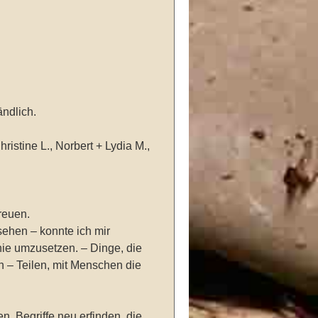
ndlich.
ristine L., Norbert + Lydia M.,
reuen.
sehen – konnte ich mir
hie umzusetzen. – Dinge, die
en – Teilen, mit Menschen die
. Begriffe neu erfinden, die