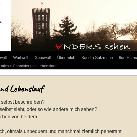
welt
Wortwelt
Geoswelt
Über mich
Sandra Salzmann
Ilse Ehrm
 mich
> Charakter und Lebenslauf
nd Lebenslauf
 selbst beschreiben?
selbst sieht, oder so wie andere mich sehen?
sschen von beidem.
fach, oftmals unbequem und manchmal ziemlich penetrant.