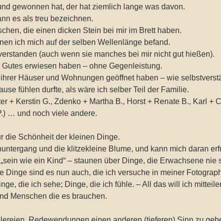
und gewonnen hat, der hat ziemlich lange was davon.
nn es als treu bezeichnen.
schen, die einen dicken Stein bei mir im Brett haben.
nen ich mich auf der selben Wellenlänge befand.
verstanden (auch wenn sie manches bei mir nicht gut hießen).
 Gutes erwiesen haben – ohne Gegenleistung.
 ihrer Häuser und Wohnungen geöffnet haben – wie selbstverstä
se fühlen durfte, als wäre ich selber Teil der Familie.
er + Kerstin G., Zdenko + Martha B., Horst + Renate B., Karl + Ch
 P.) … und noch viele andere.
r die Schönheit der kleinen Dinge.
ntergang und die klitzekleine Blume, und kann mich daran erf
 „sein wie ein Kind“ – staunen über Dinge, die Erwachsene nie 
 Dinge sind es nun auch, die ich versuche in meiner Fotograp
e, die ich sehe; Dinge, die ich fühle. – All das will ich mitteil
und Menschen die es brauchen.
elereien. Redewendungen einen anderen (tieferen) Sinn zu geben