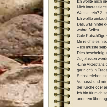
Ich wollte mich ni
Mich interessiert
War sie rein? Z
Ich wollte eintau
Das, was hinter d
wahre Selbst.
Gute Ratschläge v
Mir reichte es nie
– Ich musste selb
Dies bescheinigt 
Zugelassen werden
-Eine Akzeptanz 
gar nicht) in Frag
Selbst erleben, s
Verhasst sind mir
der Kirche oder 
Ich bin für mich 
anderem übertrag