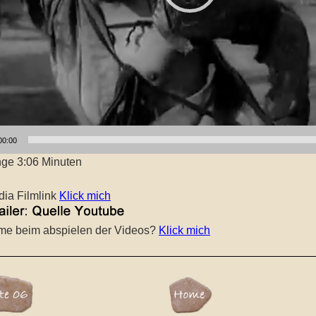
00:00
nge 3:06 Minuten
dia Filmlink
Klick mich
me beim abspielen der Videos?
Klick mich