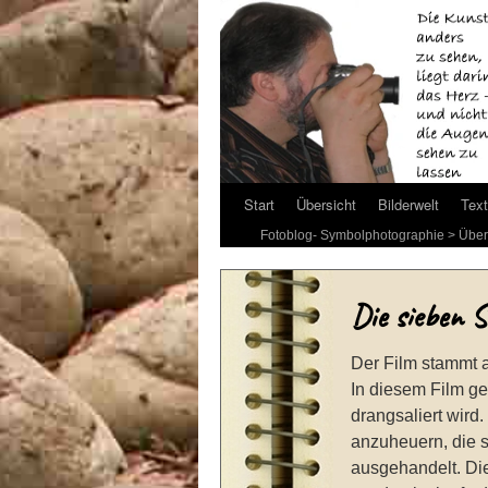
Start
Übersicht
Bilderwelt
Text
Fotoblog- Symbolphotographie
>
Über
Die sieben 
Der Film stammt 
In diesem Film ge
drangsaliert wird
anzuheuern, die s
ausgehandelt. Di