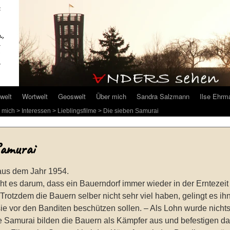
welt
Wortwelt
Geoswelt
Über mich
Sandra Salzmann
Ilse Ehrm
 mich
>
Interessen
>
Lieblingsfilme
> Die sieben Samurai
Samurai
aus dem Jahr 1954.
ht es darum, dass ein Bauerndorf immer wieder in der Erntezei
. Trotzdem die Bauern selber nicht sehr viel haben, gelingt es 
ie vor den Banditen beschützen sollen. – Als Lohn wurde nicht
e Samurai bilden die Bauern als Kämpfer aus und befestigen da