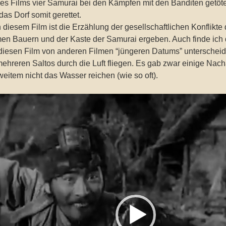
es Films vier Samurai bei den Kämpfen mit den Banditen getötet.
das Dorf somit gerettet.
diesem Film ist die Erzählung der gesellschaftlichen Konflikte 
en Bauern und der Kaste der Samurai ergeben. Auch finde ich
 diesen Film von anderen Filmen “jüngeren Datums” unterscheide
mehreren Saltos durch die Luft fliegen. Es gab zwar einige Nac
weitem nicht das Wasser reichen (wie so oft).